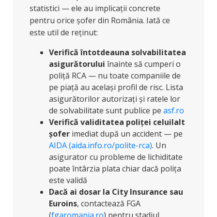
statistici — ele au implicații concrete
pentru orice șofer din România. Iată ce
este util de reținut:
Verifică întotdeauna solvabilitatea
asigurătorului
înainte să cumperi o
poliță RCA — nu toate companiile de
pe piață au același profil de risc. Lista
asigurătorilor autorizați și ratele lor
de solvabilitate sunt publice pe
asf.ro
Verifică validitatea poliței celuilalt
șofer
imediat după un accident — pe
AIDA (aida.info.ro/polite-rca)
. Un
asigurator cu probleme de lichiditate
poate întârzia plata chiar dacă polița
este validă
Dacă ai dosar la City Insurance sau
Euroins
, contactează FGA
(
fgaromania.ro
) pentru stadiul