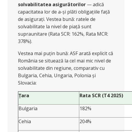
solvabilitatea asigurătorilor
— adică
capacitatea lor de a-și plăti obligațiile față
de asigurați. Vestea bună: ratele de
solvabilitate la nivel de piață sunt
supraunitare (Rata SCR: 162%, Rata MCR:
378%).
Vestea mai puțin bună: ASF arată explicit că
România se situează la cel mai mic nivel de
solvabilitate din regiune, comparativ cu
Bulgaria, Cehia, Ungaria, Polonia și
Slovacia:
Țara
Rata SCR (T4 2025)
Bulgaria
182%
Cehia
204%