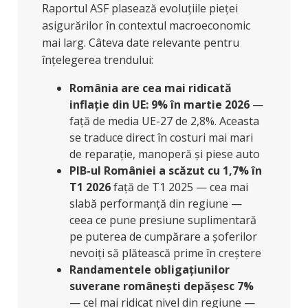
Raportul ASF plasează evoluțiile pieței
asigurărilor în contextul macroeconomic
mai larg. Câteva date relevante pentru
înțelegerea trendului:
România are cea mai ridicată
inflație din UE: 9% în martie 2026
—
față de media UE-27 de 2,8%. Aceasta
se traduce direct în costuri mai mari
de reparație, manoperă și piese auto
PIB-ul României a scăzut cu 1,7% în
T1 2026
față de T1 2025 — cea mai
slabă performanță din regiune —
ceea ce pune presiune suplimentară
pe puterea de cumpărare a șoferilor
nevoiți să plătească prime în creștere
Randamentele obligațiunilor
suverane românești depășesc 7%
— cel mai ridicat nivel din regiune —