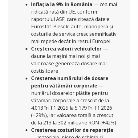
Inflația la 9% în România
— cea mai
ridicată rată din UE, conform
raportului ASF, care citează datele
Eurostat. Piesele auto, manopera și
costurile de service cresc semnificativ
mai repede decât în restul Europei
Creșterea valorii vehiculelor
—
daune la mașini mai noi și mai
valoroase generează dosare mai
costisitoare
Creșterea numărului de dosare
pentru vătămări corporale
—
numărul dosarelor plătite pentru
vătămări corporale a crescut de la
4.013 în T1 2025 la 5.179 în T1 2026
(+29%), iar valoarea totală a crescut
de la 213 la 302 milioane RON (+42%)
Creșterea costurilor de reparație
— materiale, piese de schimb și