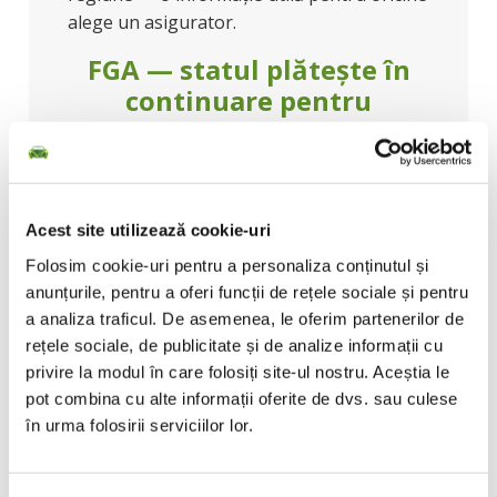
alege un asigurator.
FGA — statul plătește în
continuare pentru
falimentele City Insurance
și Euroins
Una dintre cele mai importante realități ale
Acest site utilizează cookie-uri
pieței RCA din România rămâne prezența
Folosim cookie-uri pentru a personaliza conținutul și
activă a
Fondului de Garantare a
anunțurile, pentru a oferi funcții de rețele sociale și pentru
Asiguraților (FGA)
, care acoperă daunele
a analiza traficul. De asemenea, le oferim partenerilor de
rămase neachitate în urma falimentelor
rețele sociale, de publicitate și de analize informații cu
City Insurance și Euroins România.
privire la modul în care folosiți site-ul nostru. Aceștia le
În T1 2026, FGA a aprobat
286 milioane
pot combina cu alte informații oferite de dvs. sau culese
RON
pentru plata daunelor RCA — din care
în urma folosirii serviciilor lor.
99% (283 milioane RON) reprezintă plăți
pentru victimele celor două falimente. De la