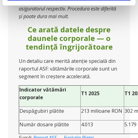
România, despăgubirea vine prin FGA, nu prin
asiguratorul respectiv. Procedura este diferită
și poate dura mai mult.
Ce arată datele despre
daunele corporale — o
tendință îngrijorătoare
Un detaliu care merită atenție specială din
raportul ASF: vătămările corporale sunt un
segment în creștere accelerată.
Indicator vătămări
T1 2025
T1 20
corporale
Despăgubiri plătite
213 milioane RON
302 m
Număr dosare plătite
4.013
5.179
Sursă:
Raport ASF — Evoluția Pieței