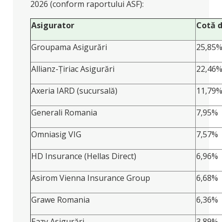
2026 (conform raportului ASF):
Asigurator
Cotă d
Groupama Asigurări
25,85
Allianz-Țiriac Asigurări
22,46
Axeria IARD (sucursală)
11,79
Generali Romania
7,95%
Omniasig VIG
7,57%
HD Insurance (Hellas Direct)
6,96%
Asirom Vienna Insurance Group
6,68%
Grawe Romania
6,36%
Eazy Asigurări
3,89%