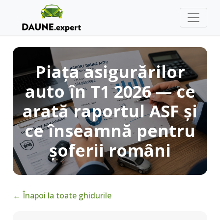
Piața asigurărilor
auto în T1 2026 — ce
arată raportul ASF și
ce înseamnă pentru
șoferii români
← Înapoi la toate ghidurile