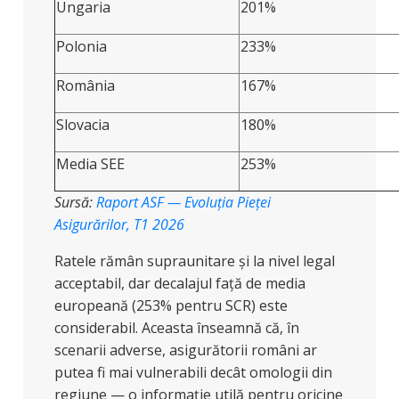
Ungaria
201%
Polonia
233%
România
167%
Slovacia
180%
Media SEE
253%
Sursă:
Raport ASF — Evoluția Pieței
Asigurărilor, T1 2026
Ratele rămân supraunitare și la nivel legal
acceptabil, dar decalajul față de media
europeană (253% pentru SCR) este
considerabil. Aceasta înseamnă că, în
scenarii adverse, asigurătorii români ar
putea fi mai vulnerabili decât omologii din
regiune — o informație utilă pentru oricine