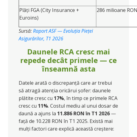
Plăți FGA (City Insurance +
286 milioane RO
Euroins)
Sursă:
Raport ASF — Evoluția Pieței
Asigurărilor, T1 2026
Daunele RCA cresc mai
repede decât primele — ce
înseamnă asta
Datele arată o discrepanță care ar trebui
să atragă atenția oricărui șofer: daunele
plătite cresc cu
17%
, în timp ce primele RCA
cresc cu
11%
. Costul mediu al unui dosar de
daună a ajuns la
11.886 RON în T1 2026
—
față de 10.228 RON în T1 2025. Există mai
mulți factori care explică această creștere: