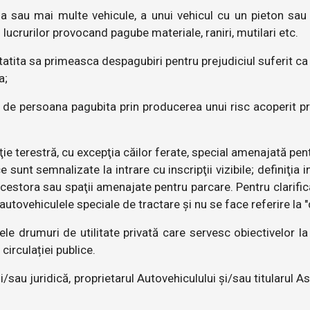
 sau mai multe vehicule, a unui vehicul cu un pieton sau a
lucrurilor provocand pagube materiale, raniri, mutilari etc.
tita sa primeasca despagubiri pentru prejudiciul suferit ca u
a;
t de persoana pagubita prin producerea unui risc acoperit p
 terestră, cu excepţia căilor ferate, special amenajată pentru
e sunt semnalizate la intrare cu inscripţii vizibile; definiţia 
ul acestora sau spaţii amenajate pentru parcare. Pentru clari
utovehiculele speciale de tractare și nu se face referire la "d
le drumuri de utilitate privată care servesc obiectivelor l
circulației publice.
/sau juridică, proprietarul Autovehiculului și/sau titularul As