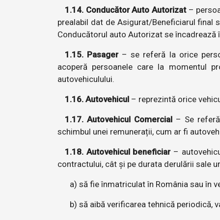
1.14. Conducător Auto Autorizat
– persoa
prealabil dat de Asigurat/Beneficiarul final 
Conducătorul auto Autorizat se încadrează în
1.15. Pasager
– se referă la orice persoa
acoperă persoanele care la momentul prod
autovehiculului.
1.16. Autovehicul
– reprezintă orice vehicu
1.17. Autovehicul Comercial
– Se referă 
schimbul unei remunerații, cum ar fi autovehicu
1.18. Autovehicul beneficiar
– autovehicul
contractului, cât și pe durata derulării sale 
a) să fie înmatriculat în România sau în v
b) să aibă verificarea tehnică periodică, 