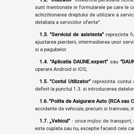
sunt mentionate in formularele pe care le co
achizitionarea dreptului de utilizare a servic
detaliata a serviciilor oferite".
1.3. "Serviciul de asistenta"
reprezinta fu
ajustarea pierderii, intermedierea unor servi
si a pagubelor.
1.4. "Aplicatia DAUNE.expert"
sau
"DAUN
operare Android si IOS;
1.5. "Contul Utilizator"
reprezinta contul 
definit la punctul 1.3. si introducerea datelor
1.6. "Polita de Asigurare Auto (RCA sau
accidente de vehicule, precum si tramvaie, in 
1.7. „Vehicul"
- orice mijloc de transport, 
este cuplata sau nu, exceptie facand cele car