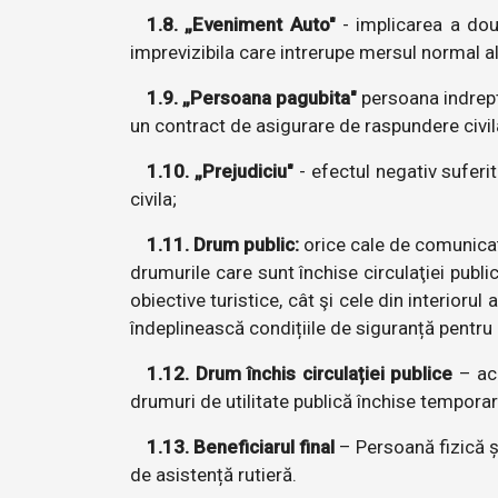
1.8. „Eveniment Auto"
- implicarea a doua
imprevizibila care intrerupe mersul normal al 
1.9. „Persoana pagubita"
persoana indrepta
un contract de asigurare de raspundere civil
1.10. „Prejudiciu"
- efectul negativ suferi
civila;
1.11. Drum public:
orice cale de comunicaţie
drumurile care sunt închise circulaţiei public
obiective turistice, cât şi cele din interior
îndeplinească condițiile de siguranță pentru a
1.12. Drum închis circulației publice
– ace
drumuri de utilitate publică închise temporar 
1.13. Beneficiarul final
– Persoană fizică și
de asistență rutieră.