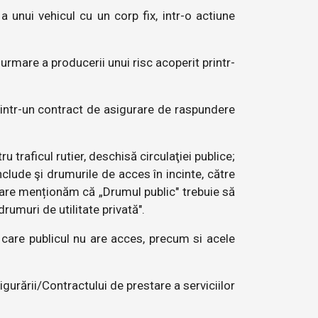
 unui vehicul cu un corp fix, intr-o actiune
rmare a producerii unui risc acoperit printr-
rintr-un contract de asigurare de raspundere
 traficul rutier, deschisă circulaţiei publice;
include şi drumurile de acces în incinte, către
ficare menționăm că „Drumul public" trebuie să
rumuri de utilitate privată".
a care publicul nu are acces, precum si acele
igurării/Contractului de prestare a serviciilor