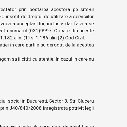
restator prin postarea acestora pe site-ul
 insotit de dreptul de utilizare a serviciilor
oca a acceptarii lor, inclusiv, dar fara a se
enter la numarul (031)9997. Oricare din aceste
.182 alin. (1) si 1.186 alin (2) Cod Civil.
atiei in care partile au derogat de la acestea
am sa ii cititi cu atentie. In cazul in care nu
ul social in Bucuresti, Sector 3, Str. Cluceru
 prin J40/840/2008 inregistrata potrivit legii
ere civila auto ale carei date de identificare