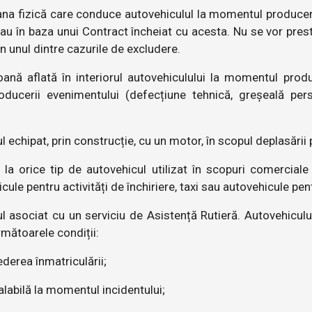
na fizică care conduce autovehiculul la momentul producerii
sau în baza unui Contract încheiat cu acesta. Nu se vor prest
 unul dintre cazurile de excludere.
nă aflată în interiorul autovehiculului la momentul produc
ucerii evenimentului (defecțiune tehnică, greșeală perso
l echipat, prin construcție, cu un motor, în scopul deplasării 
la orice tip de autovehicul utilizat în scopuri comerciale
le pentru activități de închiriere, taxi sau autovehicule pentr
 asociat cu un serviciu de Asistență Rutieră. Autovehiculul
următoarele condiții:
ederea înmatriculării;
valabilă la momentul incidentului;