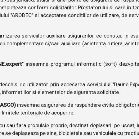
mpleteaza conform solicitarilor Prestatorului si care in te
iului "ARODEC" si acceptarea conditiilor de utilizare, de serv
rnizarea serviciilor auxiliare asigurarilor ce constau in eva
cii complementare si/sau auxiliare (asistenta rutiera, asiste
E.expert"
inseamna programul informatic (soft) dezvoltat
deschis de utilizator prin accesarea serviciului "Daune.Exp
, informatiilor si elementelor de siguranta solicitate.
 CASCO)
inseamna asigurarea de raspundere civila obligatori
limitele teritoriale de acoperire.
cu sau fara propulsie proprie, destinat deplasarii pe uscat, 
e se deplaseaza pe sine, bicicletele sau vehiculele cu tracti