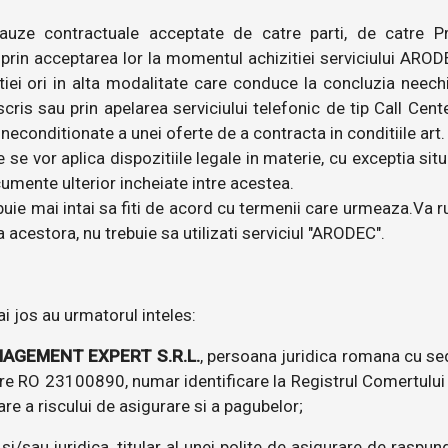
clauze contractuale acceptate de catre parti, de catre P
 prin acceptarea lor la momentul achizitiei serviciului ARODEC
tiei ori in alta modalitate care conduce la concluzia neechiv
n scris sau prin apelarea serviciului telefonic de tip Call C
econditionate a unei oferte de a contracta in conditiile art. 1
se vor aplica dispozitiile legale in materie, cu exceptia situ
cumente ulterior incheiate intre acestea.
uie mai intai sa fiti de acord cu termenii care urmeaza.Va rug
 acestora, nu trebuie sa utilizati serviciul "ARODEC".
ai jos au urmatorul inteles:
NAGEMENT EXPERT S.R.L.
, persoana juridica romana cu sedi
rare RO 23100890, numar identificare la Registrul Comertului
are a riscului de asigurare si a pagubelor;
/sau juridica, titular al unei polite de asigurare de raspund