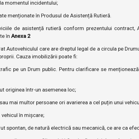
 la momentul incidentului;
itate menționate în Produsul de Asistență Rutieră.
ciile de asistență rutieră conform prezentului contract, 
te în
Anexa 2
t Autovehiculul care are dreptul legal de a circula pe Drumur
oprii. Cauza imobilizării poate fi:
 trafic pe un Drum public. Pentru clarificare se menționeaz
vut originea într-un asemenea loc;
 sau mai multor persoane ori avarierea a cel puțin unui vehic
n vehicul în mișcare;
ut spontan, de natură electrică sau mecanică, ce are ca efec