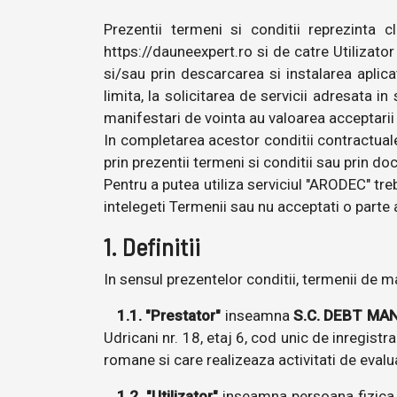
Prezentii termeni si conditii reprezinta 
https://dauneexpert.ro si de catre Utilizator
si/sau prin descarcarea si instalarea aplica
limita, la solicitarea de servicii adresata i
manifestari de vointa au valoarea acceptarii n
In completarea acestor conditii contractuale 
prin prezentii termeni si conditii sau prin do
Pentru a putea utiliza serviciul "ARODEC" treb
intelegeti Termenii sau nu acceptati o parte a
1. Definitii
In sensul prezentelor conditii, termenii de m
1.1. "Prestator"
inseamna
S.C. DEBT MA
Udricani nr. 18, etaj 6, cod unic de inregist
romane si care realizeaza activitati de evalu
1.2. "Utilizator"
inseamna persoana fizica si