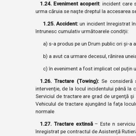
1.24. Eveniment acoperit
: incident care 
urma căruia se naşte dreptul la accesarea se
1.25. Accident:
un incident înregistrat î
întrunesc cumulativ următoarele condiții:
a) s-a produs pe un Drum public ori și-a 
b) a avut ca urmare decesul, rănirea unei
c) în eveniment a fost implicat cel puțin 
1.26. Tractare (Towing):
Se consideră se
intervenție, de la locul incidentului până la
Serviciul de tractare are grad de urgenţă şi 
Vehiculul de tractare ajungând la faţa loculu
normale
1.27. Tractare extinsă
– Este n serviciu 
înregistrat pe contractul de Asistență Rutie