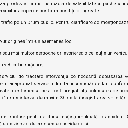
s-a produs în timpul perioadei de valabilitate al pachetului
rviciilor acoperite conform condițiilor agreate.
n trafic pe un Drum public. Pentru clarificare se menționea
avut originea într-un asemenea loc
a sau mai multor persoane ori avarierea a cel puțin un vehicu
un vehicul în mișcare;
rviciu de tractare intervenţia ce necesită deplasarea v
 cel mai apropiat service în limita unui număr de km, confor
este oferit imediat ce a fost înregistrată solicitarea de acc
i într-un interval de maxim 3h de la înregistrarea solicitări
de tractare pentru a doua mașină implicată în accident. 
ră este vinovat de producerea accidentului.