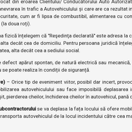
at din eroarea Clientului/ Conducătorului Auto Autorizat (d
evrarea în trafic a Autovehiculului și care are ca rezultat i
curitate, cum ar fi lipsa de combustibil, alimentarea cu comb
(la doua roți).
 fizică înțelegem că "Reşedinţa declarată" este adresa la c
e;alta decât cea de domiciliu. Pentru persoana juridică înțe
tea, alta decât cea a sediului social.
 defect apărut spontan, de natură electrică sau mecanică, 
u se poate realiza în condiții de siguranță.
re)
– Orice tip de eveniment viitor, posibil dar incert, prov
bilizarea autovehiculului sau face imposibilă deplasarea in
t, pierderea cheilor, închiderea cheilor în autovehicul, pană 
ubcontractorului
se va deplasa la fața locului să ofere mobil
ransporta autovehiculul de la locul incidentului către cea m