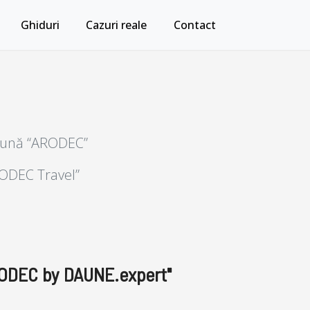
Ghiduri
Cazuri reale
Contact
 daună “ARODEC”
ARODEC Travel”
"ARODEC by DAUNE.expert"