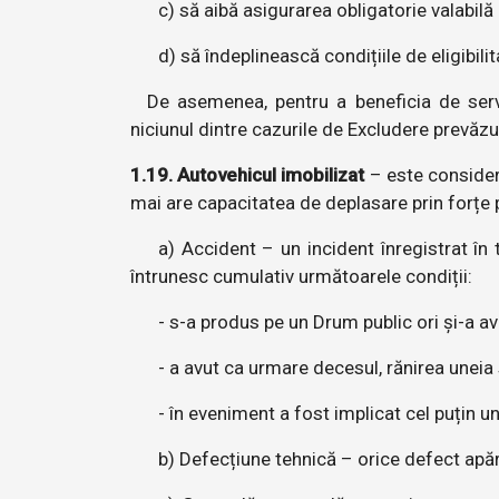
c) să aibă asigurarea obligatorie valabilă
d) să îndeplinească condițiile de eligibil
De asemenea, pentru a beneficia de servi
niciunul dintre cazurile de Excludere prevăzu
1.19. Autovehicul imobilizat
– este considera
mai are capacitatea de deplasare prin forțe pr
a) Accident – un incident înregistrat în
întrunesc cumulativ următoarele condiții:
- s-a produs pe un Drum public ori și-a a
- a avut ca urmare decesul, rănirea uneia
- în eveniment a fost implicat cel puțin u
b) Defecțiune tehnică – orice defect apăr