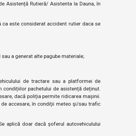
 de Asistență Rutieră/ Asistenta la Dauna, în
ză ca este considerat accident rutier daca se
l sau a generat alte pagube materiale;
ehiculului de tractare sau a platformei de
m condițiilor pachetului de asistență deținut.
esare, dacă poliția permite ridicarea mașinii.
i de accesare, în condiţii meteo şi/sau trafic
Se aplică doar dacă șoferul autovehiculului