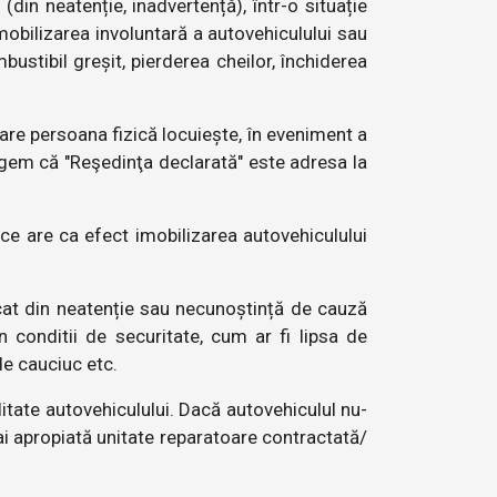
in neatenție, inadvertență), într-o situație
mobilizarea involuntară a autovehiculului sau
ustibil greșit, pierderea cheilor, închiderea
are persoana fizică locuiește, în eveniment a
legem că "Reşedinţa declarată" este adresa la
ce are ca efect imobilizarea autovehiculului
ocat din neatenție sau necunoștință de cauză
 conditii de securitate, cum ar fi lipsa de
de cauciuc etc.
itate autovehiculului. Dacă autovehiculul nu-
ai apropiată unitate reparatoare contractată/