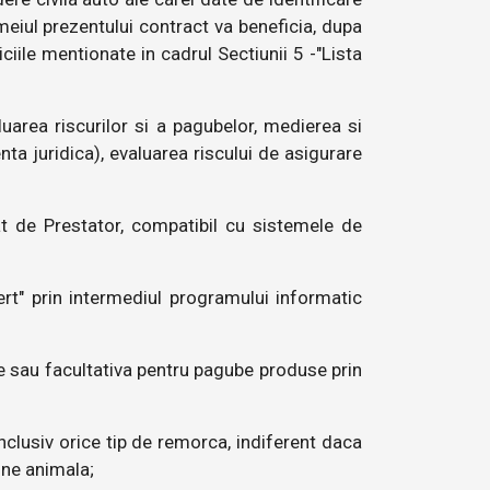
meiul prezentului contract va beneficia, dupa
iciile mentionate in cadrul Sectiunii 5 -"Lista
luarea riscurilor si a pagubelor, medierea si
nta juridica), evaluarea riscului de asigurare
 de Prestator, compatibil cu sistemele de
ert" prin intermediul programului informatic
e sau facultativa pentru pagube produse prin
inclusiv orice tip de remorca, indiferent daca
une animala;