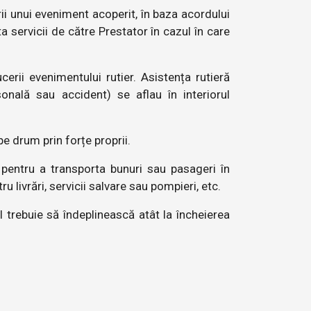
 unui eveniment acoperit, în baza acordului
a servicii de către Prestator în cazul în care
erii evenimentului rutier. Asistența rutieră
nală sau accident) se aflau în interiorul
pe drum prin forțe proprii.
 pentru a transporta bunuri sau pasageri în
u livrări, servicii salvare sau pompieri, etc.
 trebuie să îndeplinească atât la încheierea